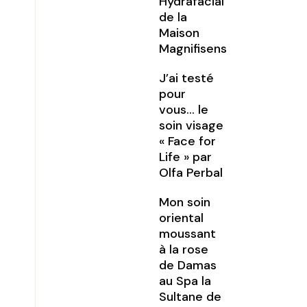
Hydrafacial
de la
Maison
Magnifisens
J’ai testé
pour
vous… le
soin visage
« Face for
Life » par
Olfa Perbal
Mon soin
oriental
moussant
à la rose
de Damas
au Spa la
Sultane de