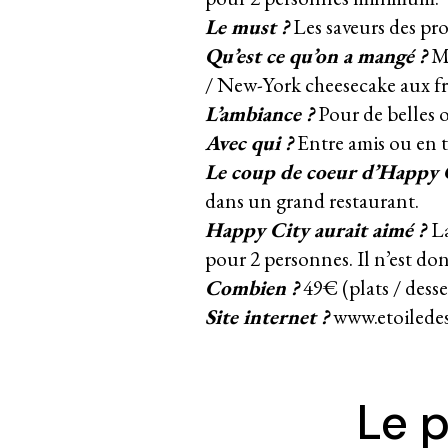
Le must ?
Les saveurs des pro
Qu’est ce qu’on a mangé ?
Ma
/ New-York cheesecake aux fr
L’ambiance ?
Pour de belles 
Avec qui ?
Entre amis ou en tê
Le coup de coeur d’Happy C
dans un grand restaurant.
Happy City aurait aimé ?
La
pour 2 personnes. Il n’est don
Combien ?
49€ (plats / dess
Site internet ?
www.etoilede
Le p