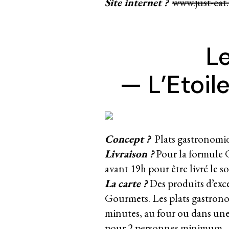
Site internet ?
www.just-eat.
Le
— L’Etoi
Concept ?
Plats gastronomiqu
Livraison ?
Pour la formu
avant 19h pour être livré le s
La carte ?
Des produits d’exce
Gourmets. Les plats gastrono
minutes, au four ou dans une c
pour 2 personnes minimum.