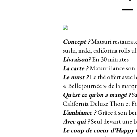
— 
Concept ?
Matsuri restaurate
sushi, maki, california rolls u
Livraison?
En 30 minutes
La carte ?
Matsuri lance son
Le must ?
Le thé offert avec l
« Belle journée » de la marq
Qu’est ce qu’on a mangé ?
Sa
California Deluxe Thon et Fin
L’ambiance
?
Grâce à son ben
Avec qui ?
Seul devant une b
Le coup de coeur d’Happy C