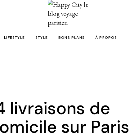
LIFESTYLE
STYLE
BONS PLANS
À PROPOS
Paris
yage
Automobile
Beauty in the City
Bons plans et codes promo !
Team
Bien-être
Beauté
Astuces voyage
Revue de presse
Déco
Mode
Collaborations
Food & Drink
Spas
Wish list voyages
4 livraisons de
ns en 24h chrono
Livres
Tattoos
Politique de confid
omicile sur Paris
des filles
Shopping
FAQ
Kids