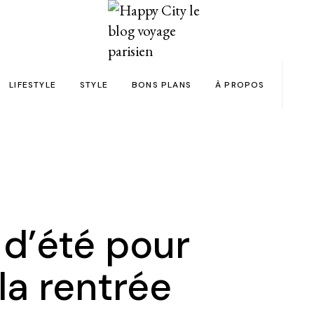
LIFESTYLE
STYLE
BONS PLANS
À PROPOS
Paris
yage
Automobile
Beauty in the City
Bons plans et codes promo !
Team
Bien-être
Beauté
Astuces voyage
Revue de presse
Déco
Mode
Collaborations
Food & Drink
Spas
Wish list voyages
 d’été pour
ns en 24h chrono
Livres
Tattoos
Politique de confid
la rentrée
des filles
Shopping
FAQ
Kids