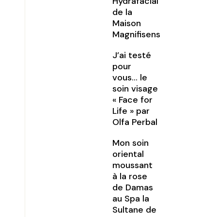
Hydrafacial
de la
Maison
Magnifisens
J’ai testé
pour
vous… le
soin visage
« Face for
Life » par
Olfa Perbal
Mon soin
oriental
moussant
à la rose
de Damas
au Spa la
Sultane de