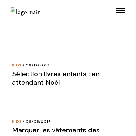
Skip
to
the
content
KIDS
06/12/2017
Sélection livres enfants : en
attendant Noël
KIDS
06/09/2017
Marquer les vêtements des