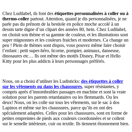
Chez Ludilabel, ils font des
étiquettes personnalisées à coller ou à
thermo-coller
partout. Attention, quand je dis personnalisées, je ne
parle pas du prénom de la bestiole en police moche accolé à un
dessin tarte digne d’un clipart des années 80, hein. Chez Ludilabel,
on choisit son thème et sa gamme de couleur, et les illustrations sont
super mignonnes et les couleurs fraiches et modernes. Ca change un
peu ! Plein de thèmes sont dispos, vous pouvez même faire choisir
l’enfant : petit super-héro, licorne, pompier, animaux, danseuse,
dinosaures etc… Ils ont même des motifs Disney, Pixar et Hello
Kitty pour les plus addicts à leurs personnages préférés.
Nous, on a choisi d’utiliser les Ludisticks:
des étiquettes à coller
sur les vêtements ou dans les chaussures
, super résistantes, y
compris après d’innombrables passages en machine et sont la vraie
solution pour les parents retardataires ou les flemmards. Ou les
deux! Nous, on les colle sur tous les vêtements, sur le sac à dos
Lapinos et même sur les chaussures, parce qu’ils en ont des
spécialement adaptées. Celles pour les chaussures, sont en forme de
petites empreintes de pieds aux couleurs coordonnées et se collent
sur le semelle intérieure, cuir ou textile. Ils tiennent étonnement bien.