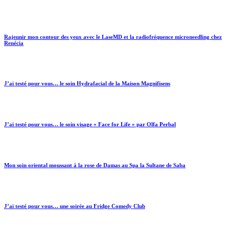
Rajeunir mon contour des yeux avec le LaseMD et la radiofréquence microneedling chez
Renécia
J’ai testé pour vous… le soin Hydrafacial de la Maison Magnifisens
J’ai testé pour vous… le soin visage « Face for Life » par Olfa Perbal
Mon soin oriental moussant à la rose de Damas au Spa la Sultane de Saba
J’ai testé pour vous… une soirée au Fridge Comedy Club