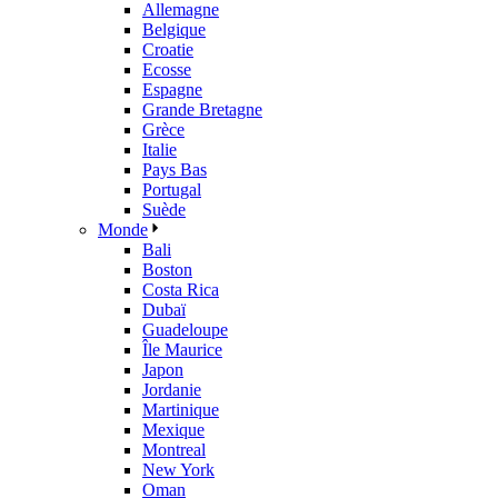
Allemagne
Belgique
Croatie
Ecosse
Espagne
Grande Bretagne
Grèce
Italie
Pays Bas
Portugal
Suède
Monde
Bali
Boston
Costa Rica
Dubaï
Guadeloupe
Île Maurice
Japon
Jordanie
Martinique
Mexique
Montreal
New York
Oman