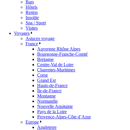
Bars
Hôtels
Restos
Insolite
Spa / Sport
Visites
Voyages
Astuces voyage
France
Auvergne Rhône Alpes
Bourgogne-Franche-Comté
Bretagne
Centre-Val de Loire
Charentes-Maritimes
Corse
Grand Est
Hauts-de-France
Île-de-France
Montagne
Normandie
Nouvelle Aquitaine
Pays de la Loire
Provence-Alpes-Côte d’Azur
Europe
Angleterre