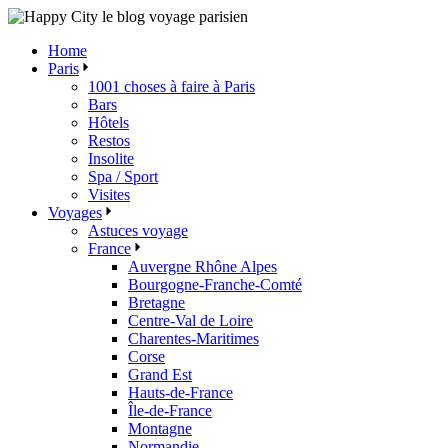
Skip
to
Home
the
Paris
content
1001 choses à faire à Paris
Bars
Hôtels
Restos
Insolite
Spa / Sport
Visites
Voyages
Astuces voyage
France
Auvergne Rhône Alpes
Bourgogne-Franche-Comté
Bretagne
Centre-Val de Loire
Charentes-Maritimes
Corse
Grand Est
Hauts-de-France
Île-de-France
Montagne
Normandie