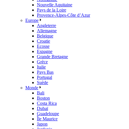
Nouvelle Aquitaine
Pays de la Loire
Provence-Alpes-Côte d’Azur
Europe
Angleterre
Allemagne
Belgique
Croatie
Ecosse
Espagne
Grande Bretagne
Grèce
Italie
Pays Bas
Portugal
Suède
Monde
Bali
Boston
Costa Rica
Dubaï
Guadeloupe
Île Maurice
Japon