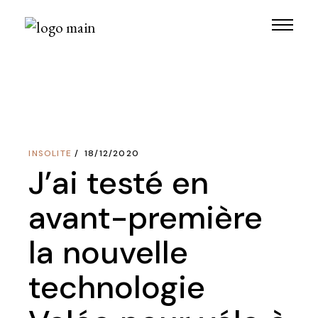
Skip
to
the
content
INSOLITE
18/12/2020
J’ai testé en
avant-première
la nouvelle
technologie