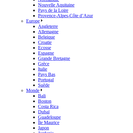
Nouvelle Aquitaine
Pays de la Loire
Provence-Alpes-Côte d’Azur
Europe
Angleterre
Allemagne
Belgique
Croatie
Ecosse
Espagne
Grande Bretagne
Grèce
Italie
Pays Bas
Portugal
Suède
Monde
Bali
Boston
Costa Rica
Dubaï
Guadeloupe
Île Maurice
Japon