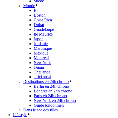
Suède
Monde
Bali
Boston
Costa Rica
Dubaï
Guadeloupe
Île Maurice
Japon
Jordanie
Martinique
Mexique
Montreal
New York
Oman
Thaïlande
…ici aussi
Destinations en 24h chrono
Berlin en 24h chrono
Londres en 24h chrono
Paris en 24h chrono
New York en 24h chrono
Guide londonnien
Dans le sac des filles
Lifestyle