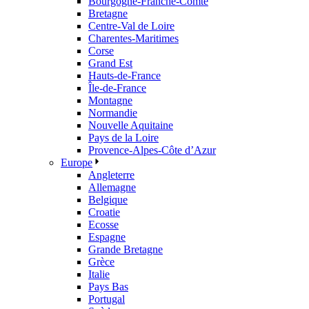
Bourgogne-Franche-Comté
Bretagne
Centre-Val de Loire
Charentes-Maritimes
Corse
Grand Est
Hauts-de-France
Île-de-France
Montagne
Normandie
Nouvelle Aquitaine
Pays de la Loire
Provence-Alpes-Côte d’Azur
Europe
Angleterre
Allemagne
Belgique
Croatie
Ecosse
Espagne
Grande Bretagne
Grèce
Italie
Pays Bas
Portugal