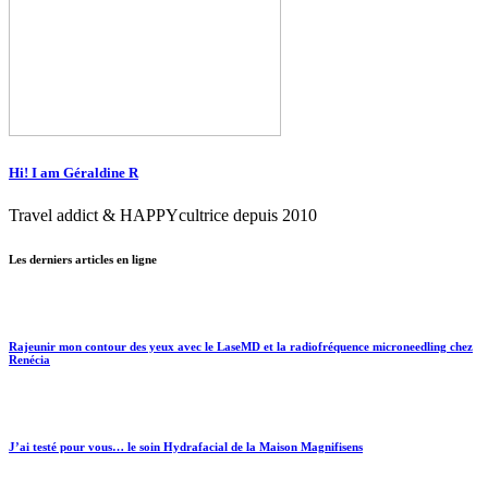
Hi! I am Géraldine R
Travel addict & HAPPYcultrice depuis 2010
Les derniers articles en ligne
Rajeunir mon contour des yeux avec le LaseMD et la radiofréquence microneedling chez
Renécia
J’ai testé pour vous… le soin Hydrafacial de la Maison Magnifisens