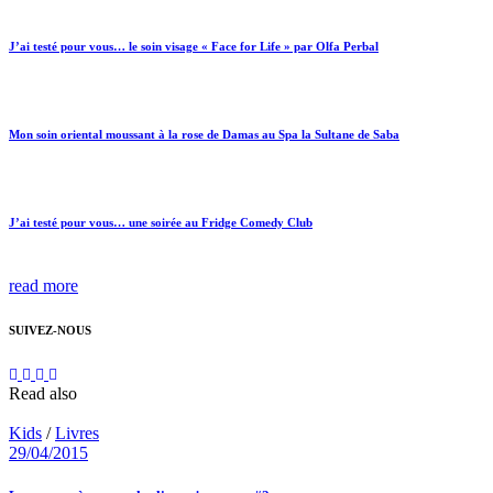
J’ai testé pour vous… le soin visage « Face for Life » par Olfa Perbal
Mon soin oriental moussant à la rose de Damas au Spa la Sultane de Saba
J’ai testé pour vous… une soirée au Fridge Comedy Club
read more
SUIVEZ-NOUS
Read also
Kids
/
Livres
29/04/2015