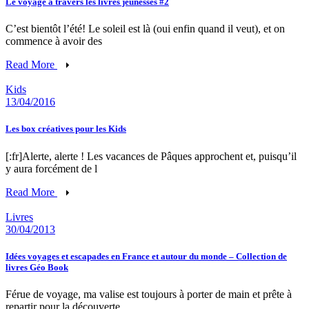
Le voyage à travers les livres jeunesses #2
C’est bientôt l’été! Le soleil est là (oui enfin quand il veut), et on
commence à avoir des
Read More
Kids
13/04/2016
Les box créatives pour les Kids
[:fr]Alerte, alerte ! Les vacances de Pâques approchent et, puisqu’il
y aura forcément de l
Read More
Livres
30/04/2013
Idées voyages et escapades en France et autour du monde – Collection de
livres Géo Book
Férue de voyage, ma valise est toujours à porter de main et prête à
repartir pour la découverte