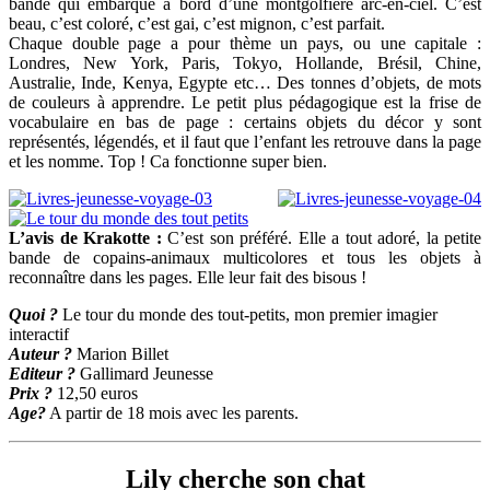
bande qui embarque à bord d’une montgolfière arc-en-ciel. C’est
beau, c’est coloré, c’est gai, c’est mignon, c’est parfait.
Chaque double page a pour thème un pays, ou une capitale :
Londres, New York, Paris, Tokyo, Hollande, Brésil, Chine,
Australie, Inde, Kenya, Egypte etc… Des tonnes d’objets, de mots
de couleurs à apprendre. Le petit plus pédagogique est la frise de
vocabulaire en bas de page : certains objets du décor y sont
représentés, légendés, et il faut que l’enfant les retrouve dans la page
et les nomme. Top ! Ca fonctionne super bien.
L’avis de Krakotte :
C’est son préféré. Elle a tout adoré, la petite
bande de copains-animaux multicolores et tous les objets à
reconnaître dans les pages. Elle leur fait des bisous !
Quoi ?
Le tour du monde des tout-petits, mon premier imagier
interactif
Auteur ?
Marion Billet
Editeur ?
Gallimard Jeunesse
Prix ?
12,50 euros
Age?
A partir de 18 mois avec les parents.
Lily cherche son chat