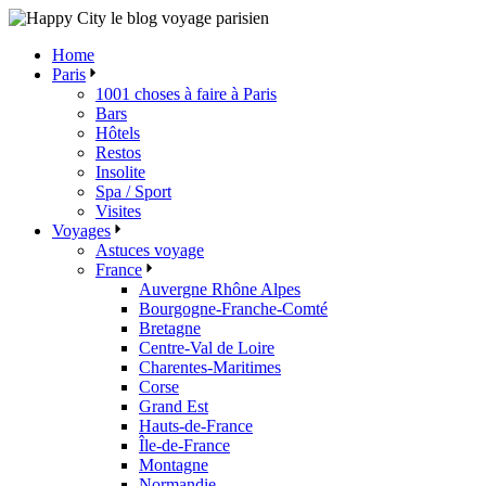
Skip
to
Home
the
Paris
content
1001 choses à faire à Paris
Bars
Hôtels
Restos
Insolite
Spa / Sport
Visites
Voyages
Astuces voyage
France
Auvergne Rhône Alpes
Bourgogne-Franche-Comté
Bretagne
Centre-Val de Loire
Charentes-Maritimes
Corse
Grand Est
Hauts-de-France
Île-de-France
Montagne
Normandie