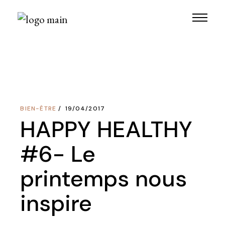
Skip
to
the
content
BIEN-ÊTRE
19/04/2017
HAPPY HEALTHY
#6- Le
printemps nous
inspire